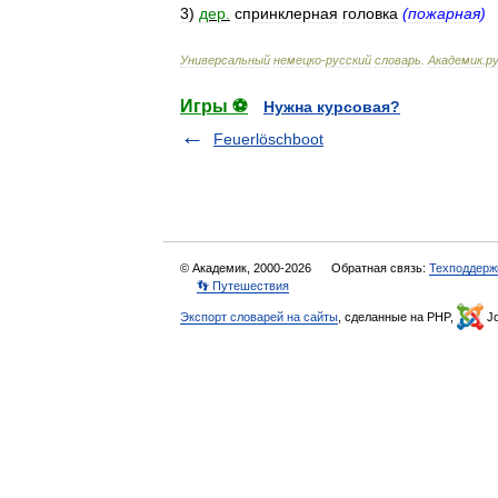
3
)
дер
.
спринклерная
головка
(
пожарная
)
Универсальный
немецко
-
русский
словарь
.
Академик
.
ру
Игры ⚽
Нужна курсовая?
Feuerlöschboot
© Академик, 2000-2026
Обратная связь:
Техподдерж
👣 Путешествия
Экспорт словарей на сайты
, сделанные на PHP,
Jo