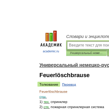
Словари и энциклоп
academic.ru
Универсальный немецко-русский словарь
Универсальный немецко-рус
Feuerlöschbrause
Толкование
Перевод
Feuerlöschbrause
сущ
.
1
)
тех
.
спринклер
2
)
стр
.
пожарная
спринклерная
система