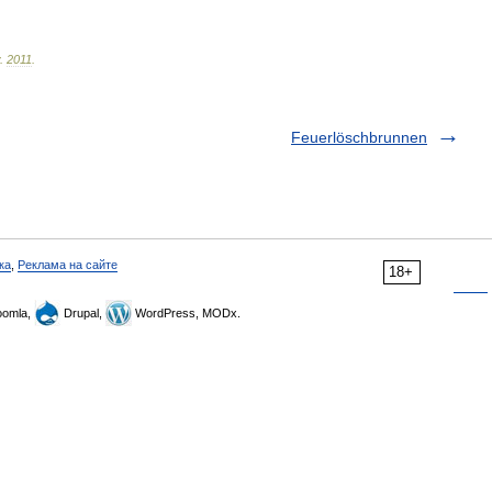
.
2011
.
Feuerlöschbrunnen
ка
,
Реклама на сайте
18+
omla,
Drupal,
WordPress, MODx.